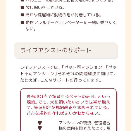
放し飼いをしている
。
網戸や洗濯物に動物の毛が付着している
。
動物アレルギーでエレベーターに一緒に乗りたく
ない
。
ライフアシストのサポート
ライフアシストでは
、
「
ペット可マンション
」
「
ペッ
ト不可マンション
」
それぞれの問題解決に向けて
、
たとえば
、
こんなサポートを行っています
。
専有部分内で飼育するペットのみ可
、
という
規約
。
でも
、
犬を飼いたいという世帯が増え
て
、
管理組合が規約改正を求められている
。
どんな規約を作ればよいかわからない
。
マンションの現況
、
管理組合
様の意向を踏まえた上で
、
規