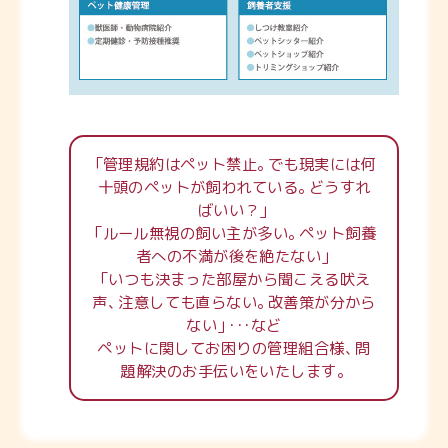
「
管理規約はペット禁止
。
でも現実には何
十頭のペットが飼われている
。
どうすれ
ばいい？
」
「
ルール無視の飼い主が多い
。
ペット飼養
者への不満が後を絶たない
」
「
いつも決まった部屋から聞こえる吠え
声
、
注意しても直らない
。
改善策が分から
ない
」
・
・
・
など
ペットに関してお困りの管理組合様
、
問
題解決のお手伝いをいたします
。