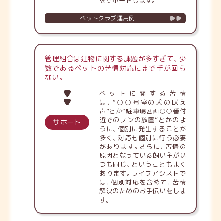
をサポートします
。
ペットクラブ運用例
管理組合は建物に関する課題が多すぎて
、
少
数であるペットの苦情対応にまで手が回ら
ない
。
ペットに関する苦情
は
、
“○○号室の犬の吠え
声”とか“駐車場区画○○番付
近でのフンの放置”とかのよ
サポート
うに
、
個別に発生することが
多く
、
対応も個別に行う必要
があります
。
さらに
、
苦情の
原因となっている飼い主がい
つも同じ
、
ということもよく
あります
。
ライフアシストで
は
、
個別対応を含めて
、
苦情
解決のためのお手伝いをしま
す
。