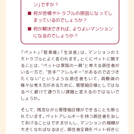
ン
」
ですか？
何が苦情やトラブルの原因になってし
まっているのでしょうか？
何が解決できれば
、
よりよいマンション
になるのでしょうか？
「
ペット
」
「
駐車場
」
「
生活音
」
は
、
マンションの３
大トラブルとよく言われます
。
とくにペットに関す
ることは
、
“ペットは家族の一員”と考える居住者が
いる一方で
、
“苦手”“アレルギー”があるので近づき
たくない”というような居住者もいて
、
両極端の
様々な考え方があるために
、
管理組合様としては
な
るべく避けて通りたい課題と言えるのではないで
しょうか
。
そして
、
残念ながら管理組合様ができることも限ら
れています
。
ペットアレルギーを持つ居住者を治し
てあげることはできませんし
、
マンションの規模が
大きくなればなるほど
、
居住者全員をペット好きに