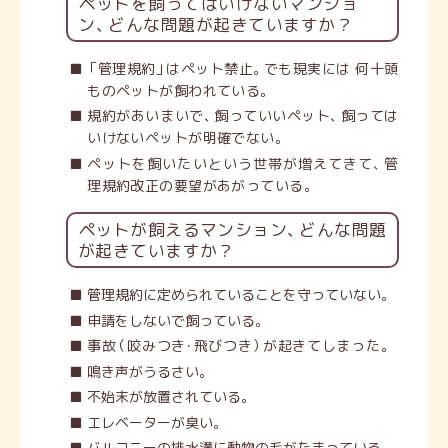
ペットを飼ってはいけないマンショ
ン
、
どんな問題が起きていますか？
「
管理規約
」
はペット禁止
。
でも現実には 何十頭
ものペットが飼われている
。
規約があいまいで
、
飼っていいペット
、
飼っては
いけないペットが明確でない
。
ペットを飼いたいという世帯が増えてきて
、
管
理規約改正の要望があがっている
。
ペットが飼えるマンション
、
どんな問題
が起きていますか？
管理規約に定められていることを守っていない
。
申請をしないで飼っている
。
事故
（
咬みつき
・
飛びつき
）
が起きてしまった
。
鳴き声がうるさい
。
不始末が放置されている
。
エレベーターが臭い
。
バルコニーの排水溝に動物の毛がたまっている
。