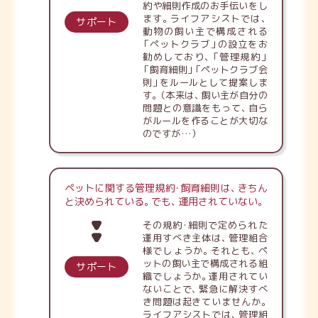
約や細則作成のお手伝いをし
ます
。
ライフアシストでは
、
サポート
動物の飼い主で構成される
「
ペットクラブ
」
の設立をお
勧めしており
、
「
管理規約
」
「
飼育細則
」
「
ペットクラブ会
則
」
をルールとして提案しま
す
。
（
本来は
、
飼い主が自分の
問題との意識をもって
、
自ら
がルールを作ることが大切な
のですが…
）
ペットに関する管理規約
・
飼育細則は
、
きちん
と決められている
。
でも
、
運用されていない
。
その規約
・
細則で定められた
運用すべき主体は
、
管理組合
様でしょうか
。
それとも
、
ペ
ットの飼い主で構成される組
サポート
織でしょうか
。
運用されてい
ないことで
、
緊急に解決すべ
き問題は起きていませんか
。
ライフアシストでは
、
管理組