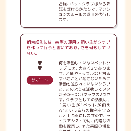
合様
、
ペットクラブ様から委
託を受けるかたちで
、
マンシ
ョンのルールの運用を代行し
ます
。
飼育細則には
、
実際の運用は飼い主がクラブ
を作って行うと書いてある
。
でも何もしてい
ない
。
何も活動していないペットク
ラブには
、
大きく2つありま
す
。
苦情やトラブルなど対応
すべきことが起きないために
サポート
活動を迫られていないクラブ
と
、
どのような活動していい
か分からないクラブの2つで
す
。
クラブとしての活動は
、
「
飼い主が“ペットが飼え
る”という自らの権利を守る
こと
」
に直結しますので
、
ラ
イフアシストでは
、
的確な活
動を提案し
、
また実際の活動