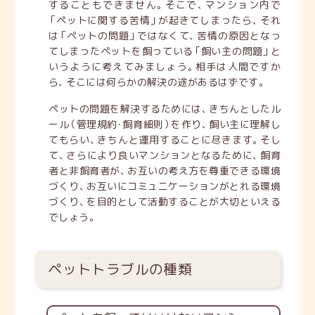
することもできません
。
そこで
、
マンション内で
「
ペットに関する苦情
」
が起きてしまったら
、
それ
は
「
ペットの問題
」
ではなくて
、
苦情の原因となっ
てしまったペットを飼っている
「
飼い主の問題
」
と
いうように考えてみましょう
。
相手は人間ですか
ら
、
そこには何らかの解決の途があるはずです
。
ペットの問題を解決するためには
、
きちんとしたル
ール
（
管理規約
・
飼育細則
）
を作り
、
飼い主に理解し
てもらい
、
きちんと運用することに尽きます
。
そし
て
、
さらにより良いマンションとなるために
、
飼育
者と非飼育者が
、
お互いの考え方を尊重できる環境
づくり
、
お互いにコミュニケーションがとれる環境
づくり
、
を目的として活動することが大切といえる
でしょう
。
ペットトラブルの種類