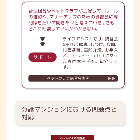
管理組合やぺットクラブが主催して
、
ルール
の確認や
、
マナーアップのための講習会に専
門家を招いて開きたいと考えている
。
でも
、
どこに相談していいかわからない
。
ライフアシストでは
、
講習会
の内容
（
健康
、
しつけ
、
食餌
、
災害避難
、
高齢介護
、
お手入
れ
、
ルール…… etc.
）
にあっ
サポート
た専門家を手配
、
紹介しま
す
。
ペットクラブ講習会実例
分譲マンションにおける問題点と
対応